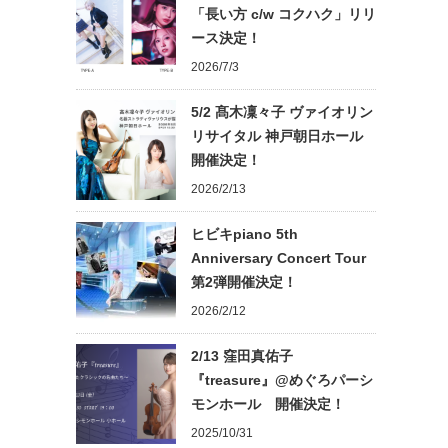
「長い方 c/w コクハク」リリ
ース決定！
2026/7/3
5/2 髙木凜々子 ヴァイオリン
リサイタル 神戸朝日ホール
開催決定！
2026/2/13
ヒビキpiano 5th
Anniversary Concert Tour
第2弾開催決定！
2026/2/12
2/13 窪田真佑子
『treasure』@めぐろパーシ
モンホール 開催決定！
2025/10/31