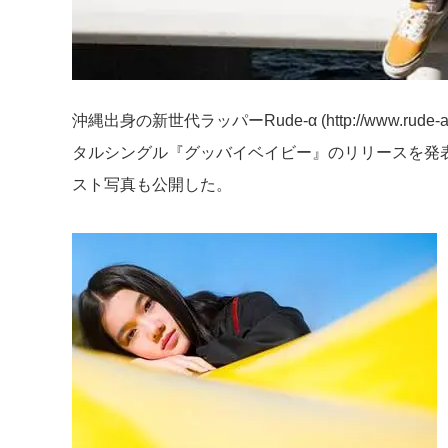
沖縄出身の新世代ラッパーRude-α (
http://www.rude-
タルシングル『グッバイベイビー』のリリースを発
スト写真も公開した。