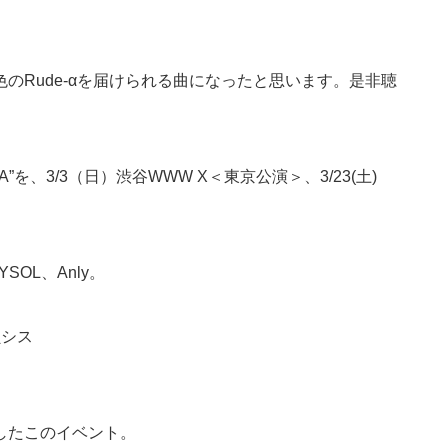
。
のRude-αを届けられる曲になったと思います。是非聴
A”を、3/3（日）渋谷WWW X＜東京公演＞、3/23(土)
OL、Anly。
韻シス
。
したこのイベント。