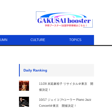
LUMN
CULTURE
TOPICS
Daily Ranking
11/28 末延麻裕子 リサイタル＠東京 開
催決定！
10/17 ジェイコブ•コーラー Piano Jazz
Concert＠東京 開催決定！