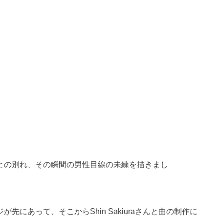
ね）＞
との別れ、その瞬間の男性目線の未練を描きまし
。
にあって、そこからShin Sakiuraさんと曲の制作に