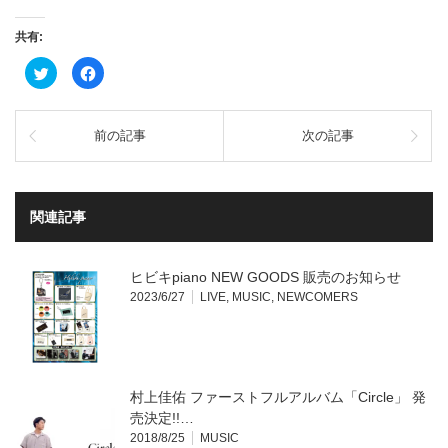
共有:
ク
Facebook
リ
で
ッ
共
ク
有
し
す
て
る
前の記事
次の記事
Twitter
に
で
は
共
ク
有
リ
(新
ッ
し
ク
い
し
関連記事
ウ
て
ィ
く
ン
だ
ド
さ
ウ
い
ヒビキpiano NEW GOODS 販売のお知らせ
で
(新
開
し
2023/6/27
LIVE
,
MUSIC
,
NEWCOMERS
き
い
ま
ウ
す)
ィ
ン
ド
ウ
で
開
村上佳佑 ファーストフルアルバム「Circle」 発
き
ま
売決定!!…
す)
2018/8/25
MUSIC