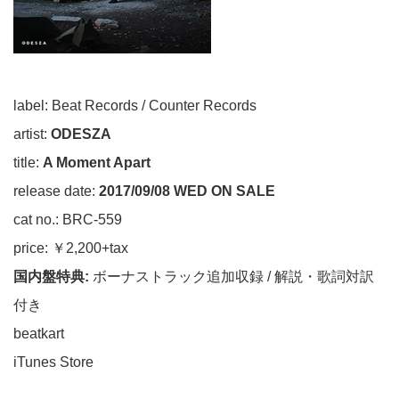
label: Beat Records / Counter Records
artist:
ODESZA
title:
A Moment Apart
release date:
2017/09/08 WED ON SALE
cat no.: BRC-559
price: ￥2,200+tax
国内盤特典:
ボーナストラック追加収録 / 解説・歌詞対訳
付き
beatkart
iTunes Store