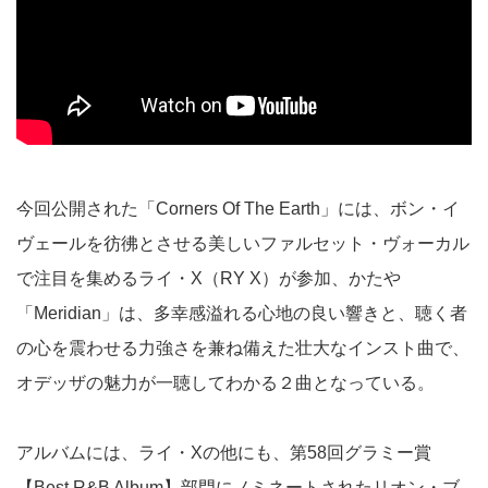
今回公開された「Corners Of The Earth」には、ボン・イ
ヴェールを彷彿とさせる美しいファルセット・ヴォーカル
で注目を集めるライ・X（RY X）が参加、かたや
「Meridian」は、多幸感溢れる心地の良い響きと、聴く者
の心を震わせる力強さを兼ね備えた壮大なインスト曲で、
オデッザの魅力が一聴してわかる２曲となっている。
アルバムには、ライ・Xの他にも、第58回グラミー賞
【Best R&B Album】部門にノミネートされたリオン・ブ