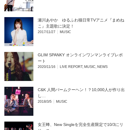
瀬川あやか ゆるふわ猫日常TVアニメ『まめね
こ』主題歌に決定！
2017/11/27
MUSIC
GLIM SPANKY オンラインワンマンライブレポ
ート
2020/11/16
LIVE REPORT
,
MUSIC
,
NEWS
C&K 人間バームクーヘン！？10,000人が作り出
し…
2018/3/5
MUSIC
女王蜂、New Singleを完全生産限定で10/3にリ