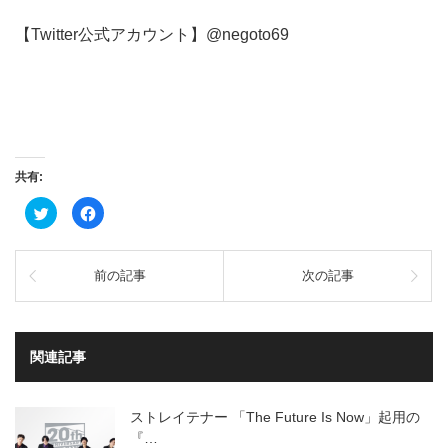
【Twitter公式アカウント】@negoto69
共有:
ク
Facebook
リ
で
ッ
共
ク
有
し
す
て
る
前の記事
次の記事
Twitter
に
で
は
共
ク
有
リ
(新
ッ
し
ク
い
し
関連記事
ウ
て
ィ
く
ン
だ
ド
さ
ウ
い
ストレイテナー 「The Future Is Now」起用の
で
(新
開
し
『…