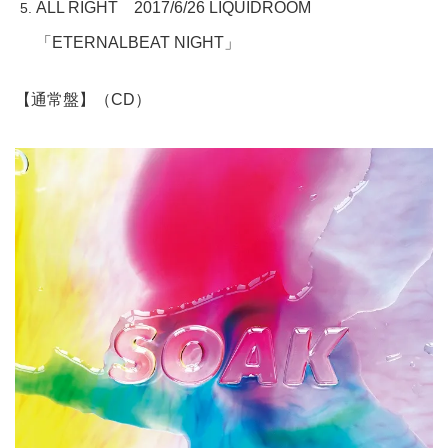
ALL RIGHT 2017/6/26 LIQUIDROOM
「ETERNALBEAT NIGHT」
【通常盤】（CD）