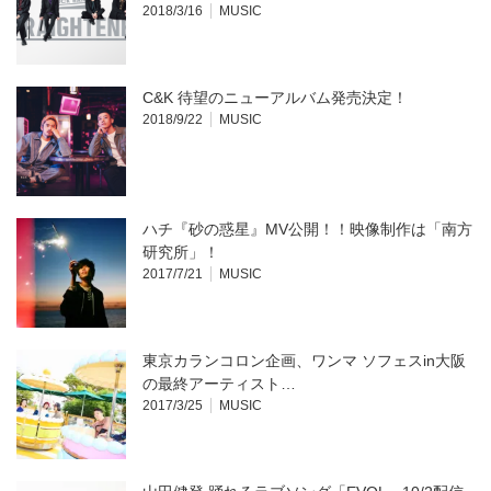
き
い
2018/3/16
MUSIC
ま
ウ
す)
ィ
ン
ド
ウ
で
開
C&K 待望のニューアルバム発売決定！
き
ま
2018/9/22
MUSIC
す)
ハチ『砂の惑星』MV公開！！映像制作は「南方
研究所」！
2017/7/21
MUSIC
東京カランコロン企画、ワンマ ソフェスin大阪
の最終アーティスト…
2017/3/25
MUSIC