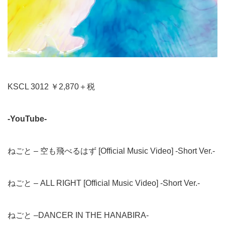
KSCL 3012 ￥2,870＋税
-YouTube-
ねごと – 空も飛べるはず [Official Music Video] -Short Ver.-
ねごと – ALL RIGHT [Official Music Video] -Short Ver.-
ねごと –DANCER IN THE HANABIRA-