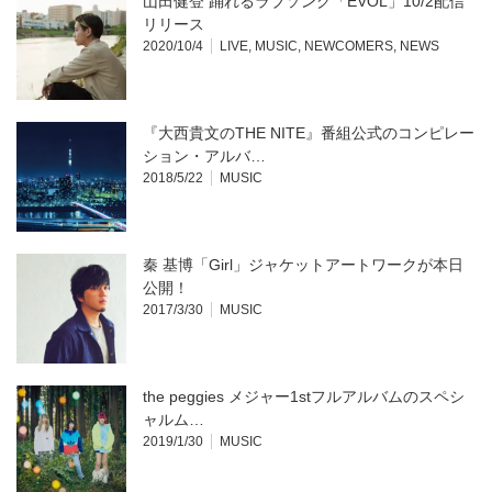
山田健登 踊れるラブソング「EVOL」10/2配信
リリース
2020/10/4
LIVE
,
MUSIC
,
NEWCOMERS
,
NEWS
『大西貴文のTHE NITE』番組公式のコンピレー
ション・アルバ…
2018/5/22
MUSIC
秦 基博「Girl」ジャケットアートワークが本日
公開！
2017/3/30
MUSIC
the peggies メジャー1stフルアルバムのスペシ
ャルム…
2019/1/30
MUSIC