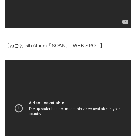
【ねごと 5th Album「SOAK」 -WEB SPOT-】