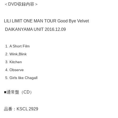
＜DVD収録内容＞
LILI LIMIT ONE MAN TOUR Good Bye Velvet
DAIKANYAMA UNIT 2016.12.09
A Short Film
Wink,Blink
Kitchen
Observe
Girls like Chagall
■通常盤（CD）
品番：KSCL 2929