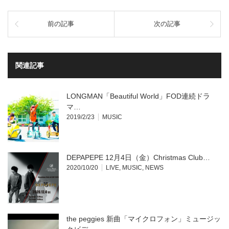
ッ
共
ク
有
し
す
て
る
前の記事
次の記事
Twitter
に
で
は
共
ク
有
リ
(新
ッ
し
ク
い
し
関連記事
ウ
て
ィ
く
ン
だ
ド
さ
ウ
い
LONGMAN「Beautiful World」FOD連続ドラ
で
(新
開
し
マ…
き
い
2019/2/23
MUSIC
ま
ウ
す)
ィ
ン
ド
ウ
で
開
DEPAPEPE 12月4日（金）Christmas Club…
き
ま
2020/10/20
LIVE
,
MUSIC
,
NEWS
す)
the peggies 新曲「マイクロフォン」ミュージッ