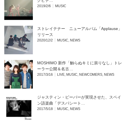
クビデ…
2019/2/6
MUSIC
ストレイテナー ニューアルバム「Applause」
リリース
2020/12/2
MUSIC
,
NEWS
MOSHIMO 新作「触らぬキミに祟りなし」トレ
ーラー公開＆名古…
2017/3/16
LIVE
,
MUSIC
,
NEWCOMERS
,
NEWS
ジャスティン・ビーバーが実現させた、スペイ
ン語楽曲「デスパシート…
2017/5/18
MUSIC
,
NEWS