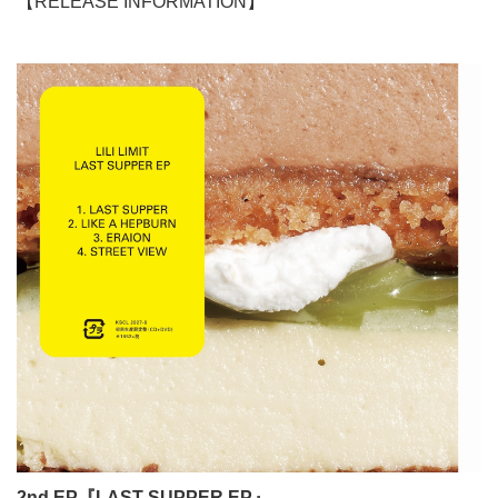
【RELEASE INFORMATION】
2nd EP
『LAST SUPPER EP』