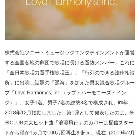
株式会社ソニー・ミュージックエンタテインメントが運営
する全国各地の劇団で歌唱に長ける選抜メンバー、これに
「全日本歌唱力選手権歌唱王」、「行列のできる法律相談
所」に出演し話題の「遥海」を加えた男女混合歌唱グルー
プ「Love Harmony’s, Inc.（ラブ・ハーモニーズ・イン
ク）」。女子1名、男子7名の総勢8名で構成され、昨年
2018年12月始動しました。第1弾として発表したのは、米
米CLUBの大ヒット曲「浪漫飛行」のカバーは配信スター
トから僅か1ヵ月で100万回再生を超え、現在（2019年2月