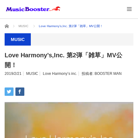
ホーム
MUSIC
Love Harmony’s,Inc. 第2弾「雑草」MV公開！
MUSIC
Love Harmony’s,Inc. 第2弾「雑草」MV公
開！
2019/2/21
MUSIC
Love Harmony’s inc.
投稿者:
BOOSTER MAN