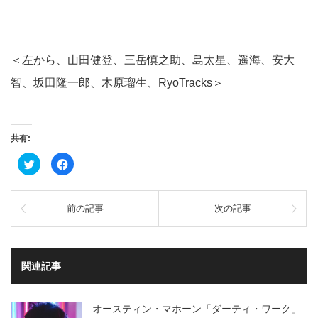
＜左から、山田健登、三岳慎之助、島太星、遥海、安大
智、坂田隆一郎、木原瑠生、RyoTracks＞
共有:
ク
Facebook
リ
で
ッ
共
ク
有
し
す
て
る
前の記事
次の記事
Twitter
に
で
は
共
ク
有
リ
(新
ッ
し
ク
い
し
関連記事
ウ
て
ィ
く
ン
だ
ド
さ
ウ
い
オースティン・マホーン「ダーティ・ワーク」
で
(新