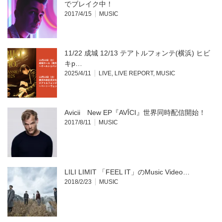
開
し
でブレイク中！
き
い
2017/4/15
MUSIC
ま
ウ
す)
ィ
ン
ド
ウ
で
開
11/22 成城 12/13 テアトルフォンテ(横浜) ヒビ
き
ま
キp…
す)
2025/4/11
LIVE
,
LIVE REPORT
,
MUSIC
Avicii New EP『AVĪCI』世界同時配信開始！
2017/8/11
MUSIC
LILI LIMIT 「FEEL IT」のMusic Video…
2018/2/23
MUSIC