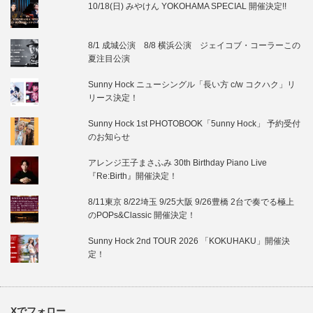
10/18(日) みやけん YOKOHAMA SPECIAL 開催決定!!
8/1 成城公演 8/8 横浜公演 ジェイコブ・コーラーこの
夏注目公演
Sunny Hock ニューシングル「長い方 c/w コクハク」リ
リース決定！
Sunny Hock 1st PHOTOBOOK「5unny Hock」 予約受付
のお知らせ
アレンジ王子まさふみ 30th Birthday Piano Live
『Re:Birth』開催決定！
8/11東京 8/22埼玉 9/25大阪 9/26豊橋 2台で奏でる極上
のPOPs&Classic 開催決定！
Sunny Hock 2nd TOUR 2026 「KOKUHAKU」開催決
定！
Xでフォロー