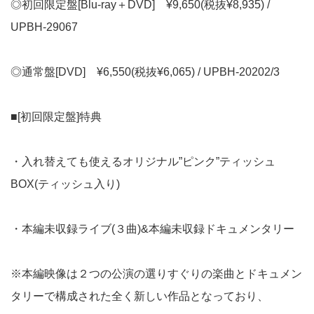
◎初回限定盤[Blu-ray＋DVD] ¥9,650(税抜¥8,935) /
UPBH-29067
◎通常盤[DVD] ¥6,550(税抜¥6,065) / UPBH-20202/3
■[初回限定盤]特典
・入れ替えても使えるオリジナル”ピンク”ティッシュ
BOX(ティッシュ入り)
・本編未収録ライブ(３曲)&本編未収録ドキュメンタリー
※本編映像は２つの公演の選りすぐりの楽曲とドキュメン
タリーで構成された全く新しい作品となっており、