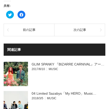
共有:
ク
Facebook
リ
で
ッ
共
ク
有
し
す
て
る
前の記事
次の記事
Twitter
に
で
は
共
ク
有
リ
(新
ッ
し
ク
い
し
関連記事
ウ
て
ィ
く
ン
だ
ド
さ
ウ
い
GLIM SPANKY 『BIZARRE CARNIVAL』アー…
で
(新
開
し
2017/8/10
MUSIC
き
い
ま
ウ
す)
ィ
ン
ド
ウ
で
開
04 Limited Sazabys「My HERO」Music…
き
ま
2018/3/5
MUSIC
す)