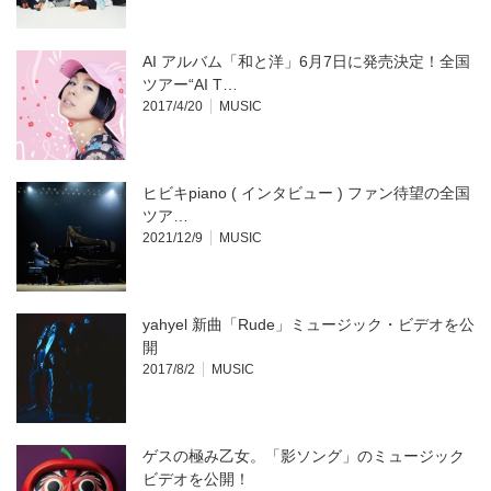
AI アルバム「和と洋」6月7日に発売決定！全国
ツアー“AI T…
2017/4/20
MUSIC
ヒビキpiano ( インタビュー ) ファン待望の全国
ツア…
2021/12/9
MUSIC
yahyel 新曲「Rude」ミュージック・ビデオを公
開
2017/8/2
MUSIC
ゲスの極み乙女。「影ソング」のミュージック
ビデオを公開！