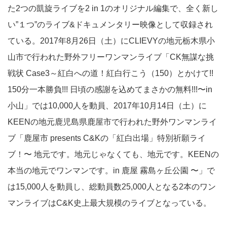
た2つの凱旋ライブを2 in 1のオリジナル編集で、全く新し
い”１つ”のライブ&ドキュメンタリー映像として収録され
ている。2017年8月26日（土）にCLIEVYの地元栃木県小
山市で行われた野外フリーワンマンライブ「CK無謀な挑
戦状 Case3～紅白への道！紅白行こう（150）とかけて!!
150分一本勝負!!! 日頃の感謝を込めてまさかの無料!!!〜in
小山」では10,000人を動員、2017年10月14日（土）に
KEENの地元鹿児島県鹿屋市で行われた野外ワンマンライ
ブ「鹿屋市 presents C&Kの「紅白出場」特別祈願ライ
ブ！〜 地元です。地元じゃなくても、地元です。KEENの
本当の地元でワンマンです。in 鹿屋 霧島ヶ丘公園 〜」で
は15,000人を動員し、総動員数25,000人となる2本のワン
マンライブはC&K史上最大規模のライブとなっている。