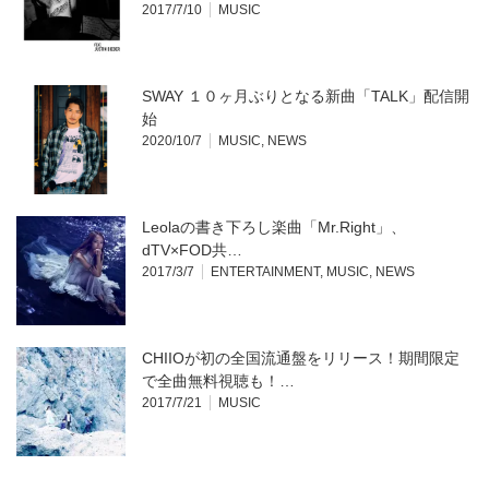
2017/7/10
MUSIC
SWAY １０ヶ月ぶりとなる新曲「TALK」配信開
始
2020/10/7
MUSIC
,
NEWS
Leolaの書き下ろし楽曲「Mr.Right」、
dTV×FOD共…
2017/3/7
ENTERTAINMENT
,
MUSIC
,
NEWS
CHIIOが初の全国流通盤をリリース！期間限定
で全曲無料視聴も！…
2017/7/21
MUSIC