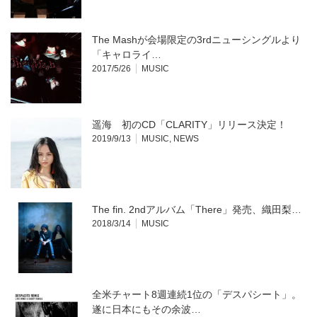
ン
ド
ウ
で
開
The Mashが会場限定の3rdニューシングルより
き
ま
「キャロライ…
す)
2017/5/26
MUSIC
遥海 初のCD「CLARITY」リリース決定！
2019/9/13
MUSIC
,
NEWS
The fin. 2ndアルバム「There」発売、織田梨…
2018/3/14
MUSIC
全米チャート8週連続1位の「デスパシート」。
遂に日本にもその余波…