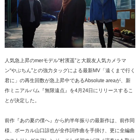
人気急上昇のmerモデル“村濱遥”と大親友人気カメラマ
ン“やぶちん”との強力タッグによる最新MV「遠くまで行く
君に」の再生回数が急上昇中であるAbsolute areaが、新
作ミニアルバム『無限遠点』を4月24日にリリースするこ
とが決定した。
前作『あの夏の僕へ』から約半年振りの最新作は、前作同
様、ボーカル山口諒也が全作詞作曲を手掛け、更に全編曲