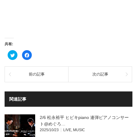
共有:
ク
Facebook
リ
で
ッ
共
ク
有
し
す
て
る
前の記事
次の記事
Twitter
に
で
は
共
ク
有
リ
(新
ッ
し
ク
い
し
関連記事
ウ
て
ィ
く
ン
だ
ド
さ
ウ
い
2/6 松永裕平 ヒビキpiano 連弾ピアノコンサー
で
(新
開
し
ト@めぐろ…
き
い
2025/10/23
LIVE
,
MUSIC
ま
ウ
す)
ィ