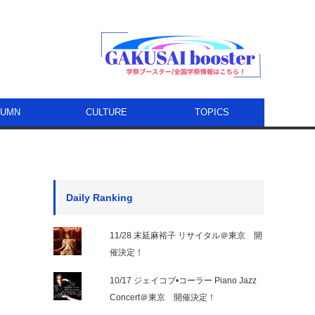
LUMN
CULTURE
TOPICS
Daily Ranking
11/28 末延麻裕子 リサイタル＠東京 開
催決定！
10/17 ジェイコブ•コーラー Piano Jazz
Concert＠東京 開催決定！