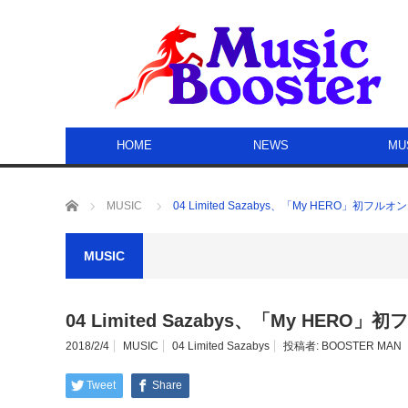
HOME
NEWS
MU
ホーム
MUSIC
04 Limited Sazabys、「My HERO」初フ
MUSIC
04 Limited Sazabys、「My HER
2018/2/4
MUSIC
04 Limited Sazabys
投稿者:
BOOSTER MAN
Tweet
Share