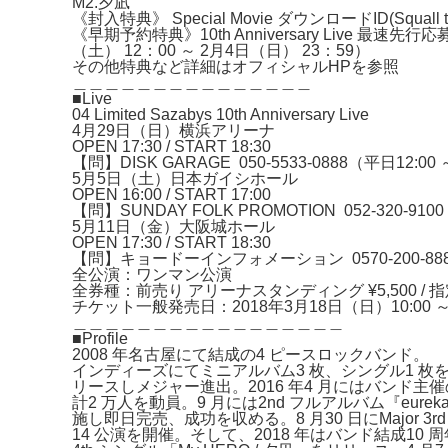
M2.夕凪
《封入特典》 Special Movie ダウンロードID(Squa
《早期予約特典》10th Anniversary Live 最
（土） 12：00 ～ 2月4日（日） 23：59）
その他特典など詳細は
オフィシャルHP
を参照
＿＿＿＿＿＿＿＿＿＿＿＿＿＿＿
■Live
04 Limited Sazabys 10th Anniversary Live
4月29日（日）横浜アリーナ
OPEN 17:30 / START 18:30
【問】DISK GARAGE 050-5533-0888（平日12:00 ～
5月5日（土）日本ガイシホール
OPEN 16:00 / START 17:00
【問】SUNDAY FOLK PROMOTION 052-320-9100
5月11日（金）大阪城ホール
OPEN 17:30 / START 18:30
【問】キョードーインフォメーション 0570-200-888（全
全公演：ワンマン公演
全券種：前売り アリーナスタンディング ¥5,500 / 指定席
チケット一般発売日：2018年3月18日（日）10:00 
＿＿＿＿＿＿＿＿＿＿＿＿＿＿＿＿＿
■Profile
2008 年名古屋にて結成の4 ピースロックバンド。
インディーズにてミニアルバム3 枚、シングル1 枚をリリ
リースしメジャー進出。2016 年4 月にはバンド主催の
計2 万人を動員。9 月には2nd フルアルバム『eure
施し即日完売、成功を収める。8 月30 日にMajor 3rd シ
14 公演を開催。そして、2018 年はバンド結成10 