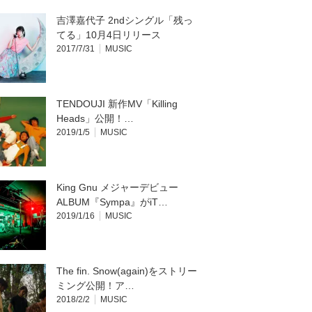
吉澤嘉代子 2ndシングル「残っ
てる」10月4日リリース
2017/7/31
MUSIC
TENDOUJI 新作MV「Killing
Heads」公開！…
2019/1/5
MUSIC
King Gnu メジャーデビュー
ALBUM『Sympa』がiT…
2019/1/16
MUSIC
The fin. Snow(again)をストリー
ミング公開！ア…
2018/2/2
MUSIC