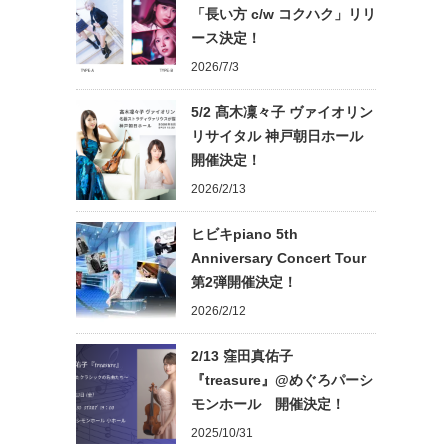
「長い方 c/w コクハク」リリ
ース決定！
2026/7/3
5/2 髙木凜々子 ヴァイオリン
リサイタル 神戸朝日ホール
開催決定！
2026/2/13
ヒビキpiano 5th
Anniversary Concert Tour
第2弾開催決定！
2026/2/12
2/13 窪田真佑子
『treasure』@めぐろパーシ
モンホール 開催決定！
2025/10/31