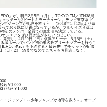
y HERO」が、明日2月5日（月）、TOKYO FM／JFN38局
曲はキャッチーな2ビートキラ
ーチューン。テレビ東京系 ド
～少年ジャンプが地球
を救う～」（2018年1月12日より毎
となっており既に話題になっている
が、フルサイズ音源は
azabys初のメンバー全員での生出演も決定している。
のオンエアをぜ
ひ聴き逃がさないでほしい。
4日に発売し、4月29日（日）横浜アリーナ、5
月5日（土）
大阪城ホールでバンド初の東名阪アリーナツアーを行うこ
HERO / 夕凪」を予約すると最速先行でチケットが応募
日（日）23：59までなので
こちらもお見逃しなく。
000
税込￥1,000
/ 税込￥1,000
・マイ・ジャンプ！～少年ジャンプが地球
を救う～」オープ