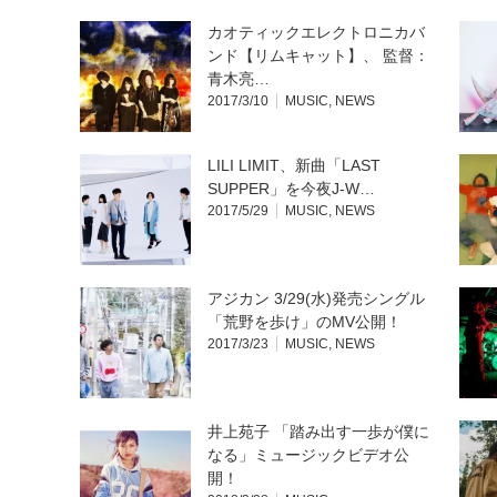
き
い
ま
ウ
カオティックエレクトロニカバ
す)
ィ
ン
ンド【リムキャット】、 監督：
ド
ウ
青木亮…
で
2017/3/10
MUSIC
,
NEWS
開
き
ま
す)
LILI LIMIT、新曲「LAST
SUPPER」を今夜J-W…
2017/5/29
MUSIC
,
NEWS
アジカン 3/29(水)発売シングル
「荒野を歩け」のMV公開！
2017/3/23
MUSIC
,
NEWS
井上苑子 「踏み出す一歩が僕に
なる」ミュージックビデオ公
開！