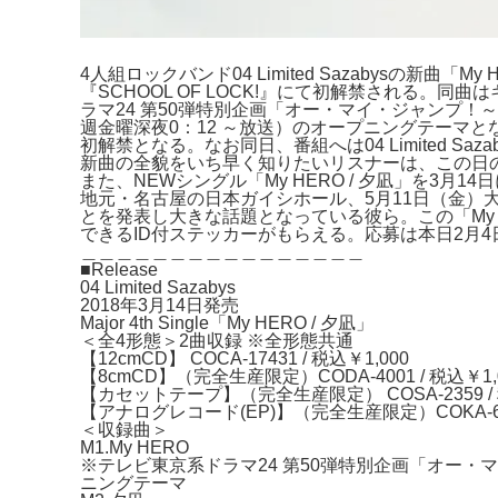
4人組ロックバンド04 Limited Sazabysの新曲「M
『SCHOOL OF LOCK!』にて初解禁される。同
ラマ24 第50弾特別企画「オー・マイ・ジャンプ！
週金曜深夜0：12 ～放送）のオープニングテーマ
初解禁となる。なお同日、番組へは04 Limited S
新曲の全貌をいち早く知りたいリスナーは、この日
また、NEWシングル「My HERO / 夕凪」を3月1
地元・名古屋の日本ガイシホール、5月11日（金）
とを発表
し大きな話題となっている彼ら。この「My 
できるID付ステッ
カーがもらえる。応募は本日2月4
＿＿＿＿＿＿＿＿＿＿＿＿＿＿＿＿
■Release
04 Limited Sazabys
2018年3月14日発売
Major 4th Single「My HERO / 夕凪」
＜全4形態＞2曲収録 ※全形態共通
【12cmCD】 COCA-17431 / 税込￥1,000
【8cmCD】（完全生産限定）CODA-4001 / 税込￥1,
【カセットテープ】（完全生産限定） COSA-2359 / 
【アナログレコード(EP)】（完全生産限定）COKA-63 
＜収録曲＞
M1.My HERO
※テレビ東京系ドラマ24 第50弾特別企画「オー
ニングテーマ