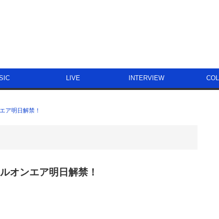
SIC
LIVE
INTERVIEW
CO
ルオンエア明日解禁！
O」初フルオンエア明日解禁！