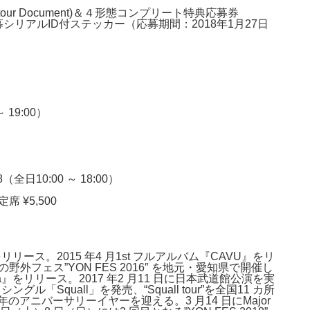
ll tour Document)＆４形態コンプリート特典応募券
速先行応募シリアルID付ステッカー（応募期間：2018年1
月27日
 19:00）
日10:00 ～ 18:00）
 ¥5,500
～
ース。2015 年4 月1st フルアルバム『CAVU』をリ
野外フェス”YON FES 2016″ を地元・愛知県で開催し
ka』をリリース。2017 年2 月11 日に日本武道館公演を実
ングル「Squall」を発売、“Squall tour”を全国11 カ所
周年のアニバーサリーイヤーを迎える。3 月14 日にMajor