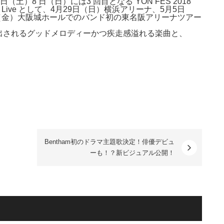
 日（土）8 日（日）には3 回目となる”YON FES 2018”
versary Live として、4月29日（日）横浜アリーナ、5月5日
（金）大阪城ホールでのバン
ド初の東名阪アリーナツアー
り出されるグッドメロディ
ーかつ疾走感溢れる楽曲と、
。
Bentham初のドラマ主題歌決定！俳優デビュ
ーも！？新ビジュアル公開！