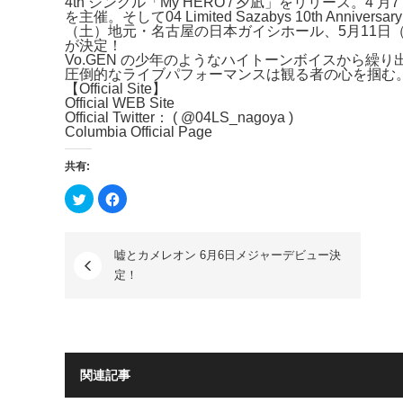
4th シングル「My HERO / 夕凪」をリリース。4 月7
を主催。そして04 Limited Sazabys 10th Anni
（土）地元・名
古屋の日本ガイシホール、5月11日
が決定！
Vo.GEN の少年のようなハイトーンボイスから繰
圧倒的なライブパフォーマンスは観る者の心を掴む
【Official Site】
Official WEB Site
Official Twitter： ( @04LS_nagoya )
Columbia Official Page
共有:
ク
Facebook
リ
で
ッ
共
ク
有
し
す
て
る
嘘とカメレオン 6月6日メジャーデビュー決
Twitter
に
で
は
定！
共
ク
有
リ
(新
ッ
し
ク
い
し
ウ
て
ィ
く
ン
だ
ド
さ
関連記事
ウ
い
で
(新
開
し