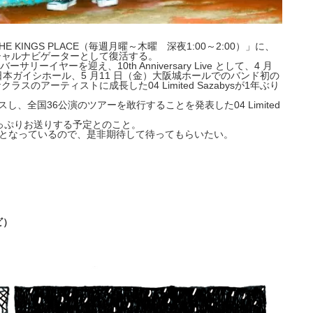
HE KINGS PLACE（毎週月曜～木曜 深夜1:00～2:00）」に、
がスペシャルナビゲーターとして復活する。
ニバーサリーイヤーを迎え、10th Anniversary Live として、4 月
日本ガイシホール、5 月11 日（金）大阪城ホールでのバンド初の
クラスのアーティストに成長した0
4 Limited Sazabysが1年ぶり
をリリースし、全国36公演のツアーを敢
行することを発表した04 Limited
っぷ
りお送りする予定とのこと。
となっているので、是非期待して待ってもらいたい。
ビ）