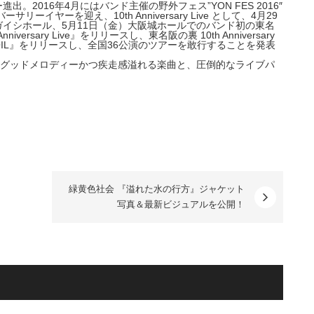
ー進出。2016年
4月にはバンド主催の野外フェス”YON FES 2016″
バ
ーサリーイヤーを迎え、10th Anniversary Live として、4月29
ガイシホール、5月11日（金）大阪城ホールでのバン
ド初の東名
 Anniversary Live』をリリースし、東名阪の裏 10th Anniversary
um『SOIL』をリリースし、全国36公演のツアーを敢
行することを発表
るグッドメロディ
ーかつ疾走感溢れる楽曲と、圧倒的なライブパ
緑黄色社会 『溢れた水の行方』ジャケット
写真＆最新ビジュアルを公開！