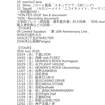
10. memory lane
11. Shine （ロート製薬「スキンアクア」CMソング）
12. Squall （カロリーメイト「ニコイチメイト」テーマ
＜初回盤DVD＞
“YON FES 2018” live & document
“SOIL” Recording document
※初回プレス（初回盤・通常盤共通）封入特典 :「SOIL tour 201
購入者特典などの詳細
：
【TOUR】
04 Limited Sazabys 「裏 10th Anniversary Live」
9/30(日)栄R.A.D
10/2(火)下北沢SHELTER
10/4(木)心斎橋Pangea
【TOUR】
SOIL tour 2018
10/24（水）千葉LOOK
10/26（金）高崎 club FLEEZ
10/27（土）HEAVEN’S ROCK Kumagaya
10/29（月）水戸LIGHT HOUSE
10/30（火）HEAVEN’S ROCK Utsunomiya
11/07（水）長野JUNKBOX
11/10（土）浜松窓枠
11/11（日）岐阜CLUB-G
11/17（土）旭川CASINO DRIVE
11/18（日）帯広MEGA STONE
11/21（水）高松festhalle
11/23（金・祝）高知CARAVANSARAY
11/28（水）金沢Eight Hall
11/29（木）京都MUSE
12/01（土）和歌山SHELTER
12/02（日）神戸太陽と虎