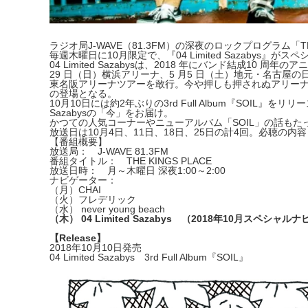
ラジオ局J-WAVE（81.3FM）の深夜のロックプログラ
ム「T
毎週木曜日に10月限定で、『04 Limited Sazabys』
04 Limited Sazabysは、2018 年にバンド結成10 周年のア
29 日（日）横浜アリーナ、5 月5 日（土）地元・名古屋の
東名阪アリーナツアーを敢行
。今や押しも押されぬアリーナ
の登場となる。
10月10日には約2年ぶりの3rd Full Album『SOIL』
Sazabysの「今」をお届け。
かつての人気コーナーやニューアルバム「SOIL」の話もた
放送日は10月4日、11日、18日、25日の計4回。必聴の内
容
【番組概要】
放送局： J-WAVE 81.3FM
番組タイトル：
THE KINGS PLACE
放送日時： 月～木曜日 深夜1:00～2:00
ナビゲーター：
（月）CHAI
（火）フレデリック
（水） never young beach
（木）
04 Limited Sazabys
（2018年10月スペシャルナ
【Release】
2018年10月10日発売
04 Limited Sazabys 3rd Full Album『SOIL』