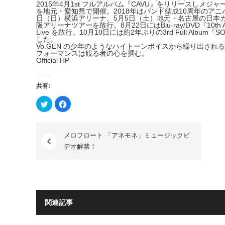
2015年4月1st フルアルバム『CAVU』をリリースしメジャ
を地元・愛知県で開催。2018年はバンド結成10周年のアニ
日（日）横浜アリーナ、5月5日（土）地元・名
古屋の日本
阪アリーナツアーを敢行。8月22日にはBlu-ra
y/DVD『10th
Live を敢行。10月10日には約2年ぶりの3rd Full Alb
した。
Vo.GEN の少年のようなハイトーンボイスから繰り出され
フォーマンスは観る
者の心を掴む。
Official HP
共有:
ク
Facebook
リ
で
ッ
共
ク
有
し
す
て
る
メロフロート 「アネモネ」ミュージックビ
Twitter
に
で
は
デオ解禁！
共
ク
有
リ
(新
ッ
し
ク
い
し
ウ
て
ィ
く
ン
だ
ド
さ
関連記事
ウ
い
で
(新
開
し
き
い