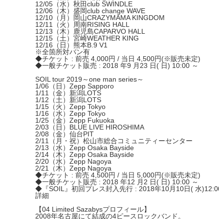
12/05（水）秋田club SWINDLE
12/06（木）盛岡club change WAVE
12/10（月）岡山CRAZYMAMA KINGDOM
12/11（火）周南RISING HALL
12/13（木）鹿児島CAPARVO HALL
12/15（土）宮崎WEATHER KING
12/16（日）熊本B.9 V1
※全箇所対バン有
◆チケット : 前売 4,000円 / 当日 4,500円(※販売未定)
◆一般チケット販売 : 2018 年9 月23 日( 日) 10:00 ～
SOIL tour 2019～one man series～
1/06（日）Zepp Sapporo
1/11（金）新潟LOTS
1/12（土）新潟LOTS
1/15（火）Zepp Tokyo
1/16（水）Zepp Tokyo
1/25（金）Zepp Fukuoka
2/03（日）BLUE LIVE HIROSHIMA
2/08（金）仙台PIT
2/11（月・祝）松山市総合コミュニティーセンター
2/13（水）Zepp Osaka Bayside
2/14（木）Zepp Osaka Bayside
2/20（水）Zepp Nagoya
2/21（木）Zepp Nagoya
◆チケット : 前売 4,500円 / 当日 5,000円(※販売未定)
◆一般チケット販売 : 2018 年12 月2 日( 日) 10:00 ～
◆『SOIL』初回プレス封入先行 : 2018年10月10日( 水)12:00 
詳細
【04 Limited Sazabysプロフィール】
2008年名古屋にて結成の4ピースロックバンド。