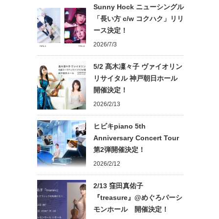
Sunny Hock ニューシングル
「長い方 c/w コクハク」リリ
ース決定！
2026/7/3
5/2 髙木凜々子 ヴァイオリン
リサイタル 神戸朝日ホール
開催決定！
2026/2/13
ヒビキpiano 5th
Anniversary Concert Tour
第2弾開催決定！
2026/2/12
2/13 窪田真佑子
『treasure』@めぐろパーシ
モンホール 開催決定！