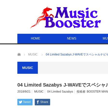
HOME
NEWS
MU
ホーム
MUSIC
04 Limited Sazabys J-WAVEでスペシ
MUSIC
04 Limited Sazabys J-WAVE
2018/9/21
MUSIC
04 Limited Sazabys
投稿者:
BOOSTER MAN
Tweet
Share