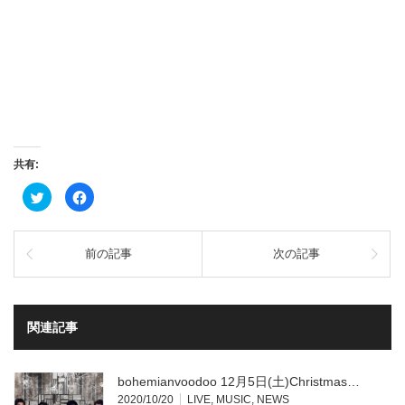
共有:
ク
Facebook
リ
で
ッ
共
ク
有
し
す
て
る
前の記事
次の記事
Twitter
に
で
は
共
ク
有
リ
(新
ッ
し
ク
い
し
関連記事
ウ
て
ィ
く
ン
だ
ド
さ
ウ
い
bohemianvoodoo 12月5日(土)Christmas…
で
(新
開
し
2020/10/20
LIVE
,
MUSIC
,
NEWS