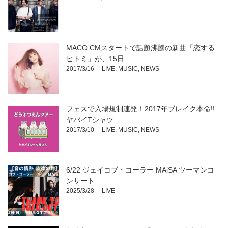
き
い
ま
ウ
す)
ィ
ン
ド
ウ
で
開
MACO CMスタートで話題沸騰の新曲「恋する
き
ま
ヒトミ」が、15日…
す)
2017/3/16
LIVE
,
MUSIC
,
NEWS
フェスで入場規制連発！2017年ブレイク本命!!
ヤバイTシャツ…
2017/3/10
LIVE
,
MUSIC
,
NEWS
6/22 ジェイコブ・コーラー MAiSA ツーマンコ
ンサート…
2025/3/28
LIVE