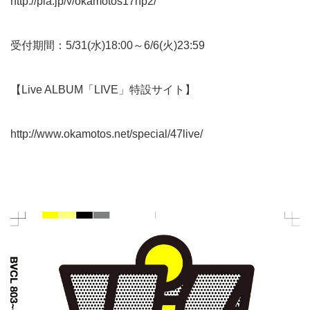
http://pia.jp/v/okamotos17hp2/
受付期間：5/31(水)18:00～6/6(火)23:59
【Live ALBUM「LIVE」特設サイト】
http://www.okamotos.net/special/47live/