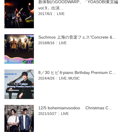
新体制のGOODWARP、「YOASOBI東京編
vol.9」出演…
2017/6/1
LIVE
Suchmos 上海の音楽フェス“Concrete &…
2018/8/16
LIVE
8／30 ヒビキpiano Birthday Premium C…
2024/4/26
LIVE
,
MUSIC
12/5 bohemianvoodoo Christmas C…
2021/10/27
LIVE