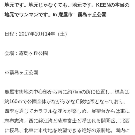
地元です。地元じゃなくても、地元です。KEENの本当の
地元でワンマンです。In 鹿屋市 霧島ヶ丘公園
日程：2017年10月14年（土）
会場：霧島ヶ丘公園
※霧島ヶ丘公園
鹿屋市街地の中心部から南に約7kmの所に位置し、標高は
約160ｍで公園全体がながらかな丘陵地帯となっており、
四季を通じてカラフルな花々が楽しめ、展望台からは東に
志布志湾、西に錦江湾と薩摩富士と呼ばれる開聞岳、北西
に桜島、北東に市街地を眺望できる絶好の景勝地。園内に