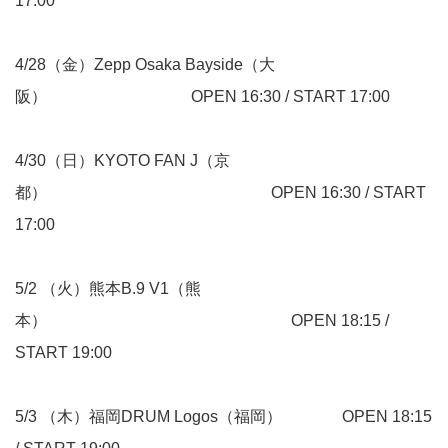
17:00
4/28（金）Zepp Osaka Bayside（大
阪） OPEN 16:30 / START 17:00
4/30（日）KYOTO FAN J（京
都） OPEN 16:30 / START
17:00
5/2 （火）熊本B.9 V1（熊
本） OPEN 18:15 /
START 19:00
5/3 （木）福岡DRUM Logos（福岡） OPEN 18:15