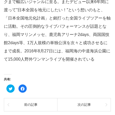
クまで幅広いジャンルに至る。またデビュー以来6年間に
渡って”日本全国を地元にしたい！”という想いのもと、
「日本全国地元化計画」と銘打った全国ライブツアーを軸
に活動。その圧倒的なライブパフォーマンスが話題とな
り、福岡マリンメッセ、鹿児島アリーナ2days、両国国技
館2days等、1万人規模の単独公演を次々と成功させるに
まで成長。2016年8月27日には、福岡海の中道海浜公園に
て15,000人野外ワンマンライブを開催されている
共有:
ク
Facebook
リ
で
ッ
共
ク
有
し
す
て
る
前の記事
次の記事
Twitter
に
で
は
共
ク