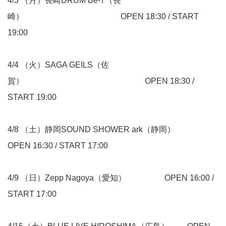
4/3 （月）長崎DRUM Be-7（長
崎） OPEN 18:30 / START
19:00
4/4 （火）SAGA GEILS（佐
賀） OPEN 18:30 /
START 19:00
4/8 （土）静岡SOUND SHOWER ark（静岡）
OPEN 16:30 / START 17:00
4/9 （日）Zepp Nagoya（愛知） OPEN 16:00 /
START 17:00