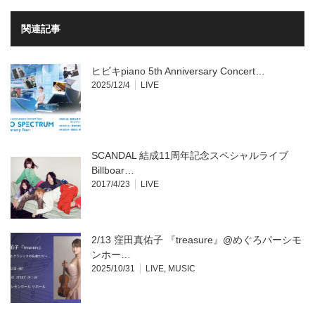
有
リ
(新
ッ
し
ク
い
し
関連記事
ウ
て
ィ
く
ン
だ
ド
さ
ウ
い
ヒビキpiano 5th Anniversary Concert…
で
(新
開
し
2025/12/4
LIVE
き
い
ま
ウ
す)
ィ
ン
ド
ウ
で
開
SCANDAL 結成11周年記念スペシャルライブ
き
ま
Billboar…
す)
2017/4/23
LIVE
2/13 窪田真佑子 『treasure』@めぐろパーシモ
ンホー…
2025/10/31
LIVE
,
MUSIC