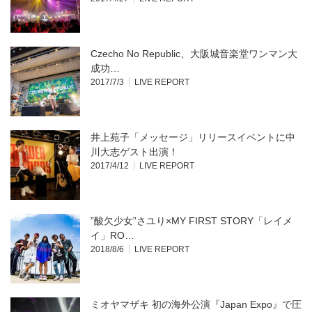
Czecho No Republic、大阪城音楽堂ワンマン大
成功…
2017/7/3
LIVE REPORT
井上苑子「メッセージ」リリースイベントに中
川大志ゲスト出演！
2017/4/12
LIVE REPORT
”酸欠少女”さユり×MY FIRST STORY「レイメ
イ」RO…
2018/8/6
LIVE REPORT
ミオヤマザキ 初の海外公演『Japan Expo』で圧