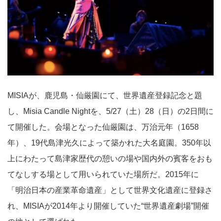
MISIAが、鹿児島・仙厳園にて、世界遺産登録記念と題
し、Misia Candle Nightを、5/27（土）28（日）の2日間に
て開催した。会場となった仙厳園は、万治元年（1658
年）、19代島津光久によって築かれた大名庭園。350年以
上にわたって島津家歴代の憩いの場や国内外の賓客をおも
てなしする場として用いられていた場所だ。2015年に
「明治日本の産業革命遺産」として世界文化遺産に登録さ
れ、MISIAが2014年より開催していた“世界遺産劇場”開催