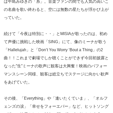
は中島みゆきの「糸」。音楽ファンの間でも人気の高いこ
の名曲を歌い終わると、空には無数の星たちが浮かび上が
っていた。
続けて「今夜は特別に・・」とMISIAが歌ったのは、初め
て声優に挑戦した映画「SING」にて、像のミーナが歌う
「Hallelujah」と「Don’t You Worry ‘Bout a Thing」の2
曲！！これまで劇場でしか聴くことができず今回初披露と
なった”生”ミーナの歌声に観客は大興奮！映画のパフォー
マンスシーン同様、観客は総立ちでステージに向かい歓声
をあげていた。
その後、「Everything」や「逢いたくていま」、「オルフ
ェンズの涙」「幸せをフォーエバー」など、ヒットソング