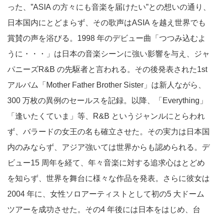
った、”ASIA の⽅々にも⾳楽を届けたい”との想いの通り、
⽇本国内にとどまらず、その歌声はASIA を越え世界でも
賞賛の声を浴びる。1998 年のデビュー曲「つつみ込むよ
うに・・・」は⽇本の⾳楽シーンに強い影響を与え、ジャ
パニーズR&B の先駆者と⾔われる。その後発表された1st
アルバム「Mother Father Brother Sister」は新⼈ながら、
300 万枚の異例のセールスを記録。以降、「Everything」
「逢いたくていま」等、R&B というジャンルにとらわれ
ず、バラードの⼥王の名も確⽴させた。その実⼒は⽇本国
内のみならず、アジア強いては世界からも認められる。デ
ビュー15 周年を経て、年々⾳楽に対する追求⼼はとどめ
を知らず、世界を舞台に様々な作品を発表。さらに彼⼥は
2004 年に、⼥性ソロアーティストとして初の5 ⼤ドーム
ツアーを成功させた。その4 年後には⽇本をはじめ、台