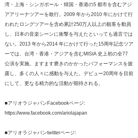
湾・上海・シンガポール・韓国・⾹港の5 都市を含むアジ
アアリーナツアーを敢⾏。2009 年から2010 年にかけて⾏
われたロングツアーを含め累計250万⼈以上の観客を動員
し、⽇本の⾳楽シーンに衝撃を与えたといっても過⾔では
ない。2013 年から2014 年にかけて⾏った15周年記念ツア
ーでは、台湾・⾹港・アジアを含むMISIA 史上初の全77
公演を実施。ますます磨きのかかったパフォーマンスを披
露し、多くの⼈々に感動を与えた。デビュー20周年を目前
にして、更なる精力的な活動が期待される。
■アリオラジャパンFacebookページ:
https://www.facebook.com/ariolajapan
■アリオラジャパンtwitterページ: