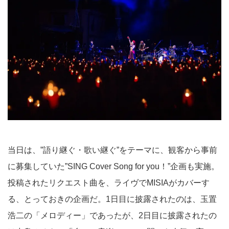
当日は、”語り継ぐ・歌い継ぐ”をテーマに、観客から事前
に募集していた”SING Cover Song for you！”企画も実施。
投稿されたリクエスト曲を、ライヴでMISIAがカバーす
る、とっておきの企画だ。1日目に披露されたのは、玉置
浩二の「メロディー」であったが、2日目に披露されたの