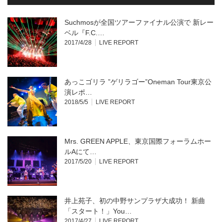
ィ
く
ン
だ
ド
さ
ウ
い
Suchmosが全国ツアーファイナル公演で 新レー
で
(新
開
し
ベル『F.C.…
き
い
2017/4/28
LIVE REPORT
ま
ウ
す)
ィ
ン
ド
ウ
で
開
あっこゴリラ ”ゲリラゴー”Oneman Tour東京公
き
ま
演レポ…
す)
2018/5/5
LIVE REPORT
Mrs. GREEN APPLE、東京国際フォーラムホー
ルAにて…
2017/5/20
LIVE REPORT
井上苑子、初の中野サンプラザ大成功！ 新曲
「スタート！」You…
2017/4/27
LIVE REPORT