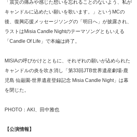
「震災の痛みや感じた想いを忘れることのないよう、私が
キャンドルに込めたい願いを歌います。」というMCの
後、復興応援メッセージソングの「明日へ」が披露され、
ラストはMisia Candle Nightのテーマソングともいえる
「Candle Of Life」で本編は終了。
MISIAの呼びかけとともに、それぞれの願いが込められた
キャンドルの炎を吹き消し「第33回JTB世界遺産劇場‐鹿
児島 仙巌園‐世界遺産登録記念 Misia Candle Night」は幕
を閉じた。
PHOTO：
AKI
、田中雅也
【公演情報】