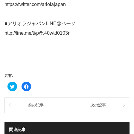
https://twitter.com/ariolajapan
■アリオラジャパンLINE@ページ
http://line.me/ti/p/%40wtd0103n
共有:
ク
Facebook
リ
で
ッ
共
ク
有
し
す
て
る
前の記事
次の記事
Twitter
に
で
は
共
ク
有
リ
(新
ッ
し
ク
い
し
関連記事
ウ
て