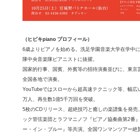
（ヒビキpiano プロフィール）
6歳よりピアノを始める。洗足学園音楽大学在学中
隊中央音楽隊ピアニストに抜擢。
国家的行事、国賓、外賓等の招待演奏並びに、東京
全国各地で演奏。
YouTubeではスローから超高速テクニック等、幅
万人、再生数1億5千万回を突破。
5枚のCDリリース、超絶技巧と癒しの楽譜集を発
ック管弦楽団とラフマニノフ『ピアノ協奏曲第2番
ー・イン・ブルー』等共演。全国ワンマンツアー絶