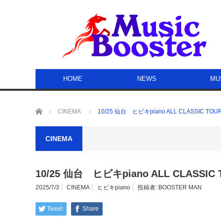
HOME
NEWS
MU
ホーム
CINEMA
10/25 仙台 ヒビキpiano ALL CLASSIC T
CINEMA
10/25 仙台 ヒビキpiano ALL CLASSI
2025/7/3
CINEMA
ヒビキpiano
投稿者:
BOOSTER MAN
Tweet
Share