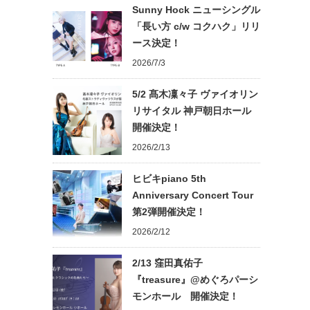
Sunny Hock ニューシングル
「長い方 c/w コクハク」リリ
ース決定！
2026/7/3
5/2 髙木凜々子 ヴァイオリン
リサイタル 神戸朝日ホール
開催決定！
2026/2/13
ヒビキpiano 5th
Anniversary Concert Tour
第2弾開催決定！
2026/2/12
2/13 窪田真佑子
『treasure』@めぐろパーシ
モンホール 開催決定！