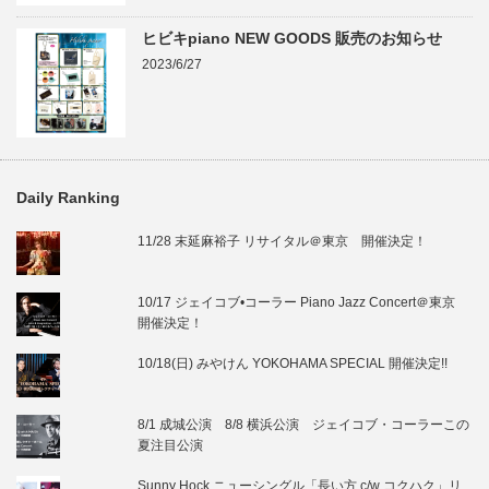
ヒビキpiano NEW GOODS 販売のお知らせ
2023/6/27
Daily Ranking
11/28 末延麻裕子 リサイタル＠東京 開催決定！
10/17 ジェイコブ•コーラー Piano Jazz Concert＠東京
開催決定！
10/18(日) みやけん YOKOHAMA SPECIAL 開催決定!!
8/1 成城公演 8/8 横浜公演 ジェイコブ・コーラーこの
夏注目公演
Sunny Hock ニューシングル「長い方 c/w コクハク」リ