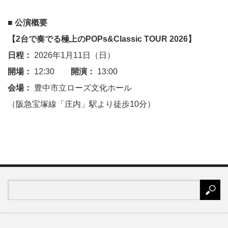
■ 公演概要
【
2
台で奏でる極上の
POPs&Classic TOUR 2026
】
日程：
2026
年
1
月
11
日（日）
開場：
12:30
開演：
13:00
会場：
豊中市立ローズ文化ホール
（阪急宝塚線「庄内」駅より徒歩
10
分）