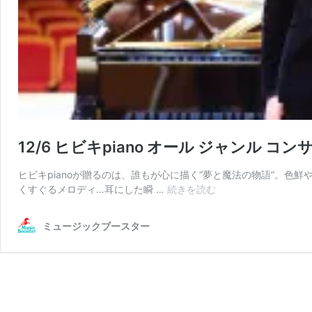
12/6 ヒビキpiano オール ジャンル 
ヒビキpianoが贈るのは、誰もが心に描く“夢と魔法の物語”。
12/6
くすぐるメロディ…耳にした瞬 …
続きを読む
ヒ
ビ
ミュージックブースター
キ
piano
オ
ー
ル
ジ