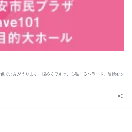
の音色でよみがえります。煌めくワルツ、心温まるバラード、冒険心を